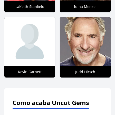
LaKeith Stanfield
Idina Menzel
Kevin Garnett
Judd Hirsch
Como acaba Uncut Gems