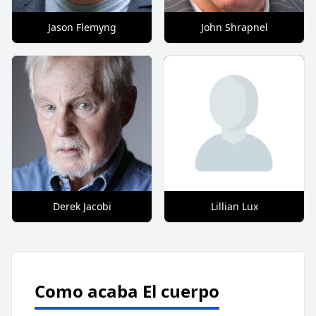
Jason Flemyng
John Shrapnel
Derek Jacobi
Lillian Lux
Como acaba El cuerpo