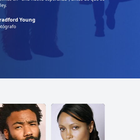
ley.
radford Young
otógrafo