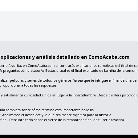
: Explicaciones y análisis detallado en ComoAcaba.com
 serie favorita, en ComoAcaba.com encontrarás explicaciones completas del final de ca
Te preguntas cómo acaba As Bestas o cuál es el final explicado de La niña de la comu
ar películas y series de todos los géneros. Ya sea que te intrigue el final de una pelí
proporcionará todas las respuestas.
s y satisfacer tu curiosidad sin dejar lugar a la incertidumbre. Desde thrillers psic
guía completa sobre cómo termina esta impactante película.
: Analizamos el desenlace y lo que realmente significa para la historia.
nal: Descubre todo sobre el cierre de la temporada final de tu serie favorita.