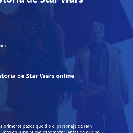
min
storia de Star Wars online
los primeros pasos que dio el personaje de Han
e vimos en "Una nueva esperanza", antes de que se