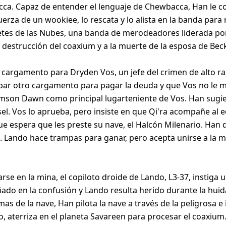
ca. Capaz de entender el lenguaje de Chewbacca, Han le c
 fuerza de un wookiee, lo rescata y lo alista en la banda p
netes de las Nubes, una banda de merodeadores liderada por
 destrucción del coaxium y a la muerte de la esposa de Becket
l cargamento para Dryden Vos, un jefe del crimen de alto 
bar otro cargamento para pagar la deuda y que Vos no le ma
rimson Dawn como principal lugarteniente de Vos. Han sugi
el. Vos lo aprueba, pero insiste en que Qi'ra acompañe al eq
que espera que les preste su nave, el Halcón Milenario. Han 
o. Lando hace trampas para ganar, pero acepta unirse a la m
trarse en la mina, el copiloto droide de Lando, L3-37, instiga
ado en la confusión y Lando resulta herido durante la huid
as de la nave, Han pilota la nave a través de la peligrosa e
, aterriza en el planeta Savareen para procesar el coaxium