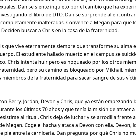
xuales. Dan se siente inquieto por el cambio que ha exper
Investigando el libro de DTO, Dan se sorprende al encontrar
d, completamente inalteradas. Convence a Megan para que l
eciden buscar a Chris en la casa de la fraternidad.
hris que vive eternamente siempre que transforme su alma 
u cuerpo. El estudiante hallado muerto en el campus se suicid
o. Chris intenta huir pero es noqueado por los otros miem
 fraternidad, pero su camino es bloqueado por Mikhail, mi
s miembros de la fraternidad para sacar sangre de sus víctima
con Berry, Jordan, Devon y Chris, que ya están empezando
ante los últimos 70 años y que tenía la misión de atraer a 
esistirse al ritual. Chris deja de luchar y se arrodilla fren
de Megan. Coge el hacha y ataca a Devon con ella. Devon, l
pie entre la carnicería. Dan pregunta por qué Chris no mur