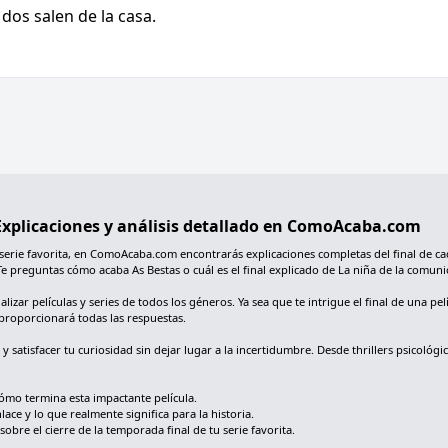
dos salen de la casa.
: Explicaciones y análisis detallado en ComoAcaba.com
 serie favorita, en ComoAcaba.com encontrarás explicaciones completas del final de ca
Te preguntas cómo acaba As Bestas o cuál es el final explicado de La niña de la comu
ar películas y series de todos los géneros. Ya sea que te intrigue el final de una pelí
proporcionará todas las respuestas.
s y satisfacer tu curiosidad sin dejar lugar a la incertidumbre. Desde thrillers psic
ómo termina esta impactante película.
ace y lo que realmente significa para la historia.
re el cierre de la temporada final de tu serie favorita.