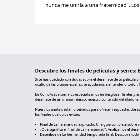
nunca me uniría a una fraternidad". Los 
Descubre los finales de películas y series
Si te has quedado con dudas sobre el desenlace de tu película o
oculto de las últimas escenas, te ayudamos a entenderlo todo. ¿
En ComoAcaba.com nos especializamos en desglosar finales y analiz
desenlace de un drama intenso, nuestro contenido detallado te 
Nuestros análisis están diseñados para ofrecer respuestas clara
los finales que otros evitan.
Final de La hermandad explicado: Una guía completa sobre c
¿Qué significa el final de La hermandad?: Analizamos el desenl
Desenlace de La hermandad temporada final: Descubre todo sob