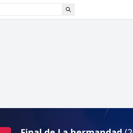
Final de La hermandad
(