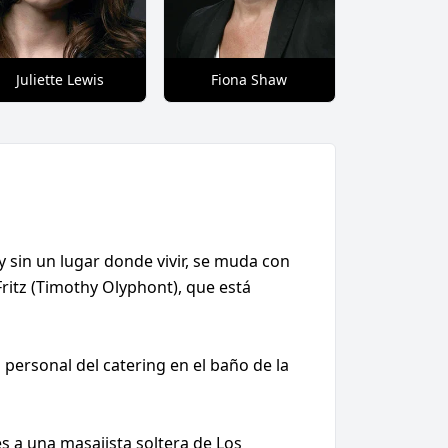
Juliette Lewis
Fiona Shaw
 sin un lugar donde vivir, se muda con
Fritz (Timothy Olyphont), que está
personal del catering en el baño de la
 a una masajista soltera de Los