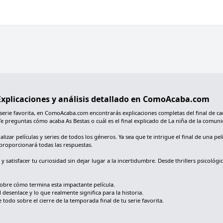
: Explicaciones y análisis detallado en ComoAcaba.com
 serie favorita, en ComoAcaba.com encontrarás explicaciones completas del final de ca
Te preguntas cómo acaba As Bestas o cuál es el final explicado de La niña de la comu
ar películas y series de todos los géneros. Ya sea que te intrigue el final de una pelí
proporcionará todas las respuestas.
s y satisfacer tu curiosidad sin dejar lugar a la incertidumbre. Desde thrillers psic
 sobre cómo termina esta impactante película.
l desenlace y lo que realmente significa para la historia.
todo sobre el cierre de la temporada final de tu serie favorita.