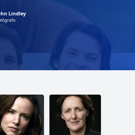
ohn Lindley
otógrafo