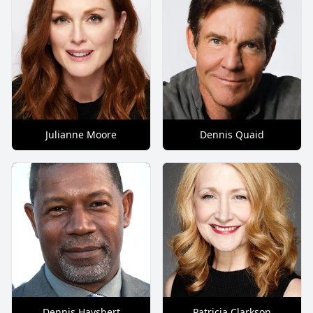
Julianne Moore
Dennis Quaid
Dennis Haysbert
Patricia Clarkson