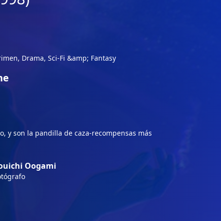
rimen, Drama, Sci-Fi &amp; Fantasy
ne
ro, y son la pandilla de caza-recompensas más
ouichi Oogami
otógrafo