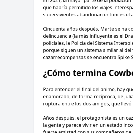
En 2021, la mayor parte de la población
que habría permitido los viajes interesp
supervivientes abandonan entonces el ah
Cincuenta años después, Marte se ha con
delincuencia (la más influyente es el Dr
policiales, la Policía del Sistema Inter
porque siguen un sistema similar al del v
cazarrecompensas se encuentra Spike Spi
¿Cómo termina Cowb
Para entender el final del anime, hay q
enamorado, de forma recíproca, de Juli
ruptura entre los dos amigos, que llevó 
Años después, el protagonista es un ca
la gente y parece vivir en un estado inc
fuerte amistad con sus compañeros de ave