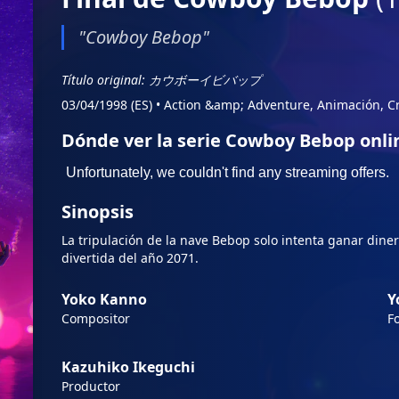
"Cowboy Bebop"
Título original: カウボーイビバップ
03/04/1998 (ES)
•
Action &amp; Adventure, Animación, C
Dónde ver la serie Cowboy Bebop onli
Sinopsis
La tripulación de la nave Bebop solo intenta ganar dine
divertida del año 2071.
Yoko Kanno
Y
Compositor
F
Kazuhiko Ikeguchi
Productor