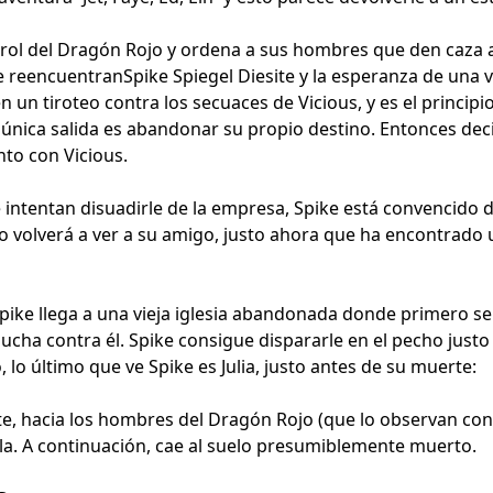
ntrol del Dragón Rojo y ordena a sus hombres que den caza 
se reencuentranSpike Spiegel Diesite y la esperanza de una vi
n un tiroteo contra los secuaces de Vicious, y es el principi
a única salida es abandonar su propio destino. Entonces de
to con Vicious.
intentan disuadirle de la empresa, Spike está convencido de
 volverá a ver a su amigo, justo ahora que ha encontrado u
Spike llega a una vieja iglesia abandonada donde primero s
cha contra él. Spike consigue dispararle en el pecho justo c
o último que ve Spike es Julia, justo antes de su muerte:
nte, hacia los hombres del Dragón Rojo (que lo observan c
ola. A continuación, cae al suelo presumiblemente muerto.