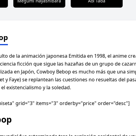
Megumi Hayashibara
Aoi Tada
op
to de la animación japonesa Emitida en 1998, el anime cre
ciencia ficción que sigue las hazañas de un grupo de caza
alizada en Japón, Cowboy Bebop es mucho más que una simple
 Jet y Faye) se replantean las cuestiones no resueltas del p
l existencialismo y la soledad.
seta" grid="3" items="3" orderby="price" order="desc"]
bop