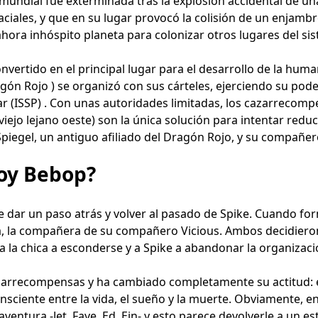
 mundial fue exterminada tras la explosión accidental de un
aciales, y que en su lugar provocó la colisión de un enjambr
ora inhóspito planeta para colonizar otros lugares del sis
vertido en el principal lugar para el desarrollo de la huma
agón Rojo ) se organizó con sus cárteles, ejerciendo su pod
solar (ISSP) . Con unas autoridades limitadas, los cazarrec
iejo lejano oeste) son la única solución para intentar reduci
egel, un antiguo afiliado del Dragón Rojo, y su compañero 
oy Bebop?
ue dar un paso atrás y volver al pasado de Spike. Cuando fo
a, la compañera de su compañero Vicious. Ambos decidiero
a la chica a esconderse y a Spike a abandonar la organizaci
zarrecompensas y ha cambiado completamente su actitud: es 
onsciente entre la vida, el sueño y la muerte. Obviamente, 
ntura -Jet, Faye, Ed, Ein- y esto parece devolverle a un es