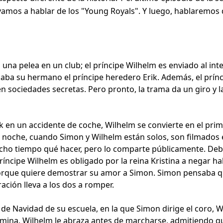
 vamos a hablar de los "Young Royals". Y luego, hablaremos de
na pelea en un club; el príncipe Wilhelm es enviado al inte
a su hermano el príncipe heredero Erik. Además, el prínc
n sociedades secretas. Pero pronto, la trama da un giro y l
k en un accidente de coche, Wilhelm se convierte en el prime
 noche, cuando Simon y Wilhelm están solos, son filmados e
 tiempo qué hacer, pero lo comparte públicamente. Debido a
ríncipe Wilhelm es obligado por la reina Kristina a negar ha
 porque quiere demostrar su amor a Simon. Simon pensaba 
ación lleva a los dos a romper.
a de Navidad de su escuela, en la que Simon dirige el coro,
mina, Wilhelm le abraza antes de marcharse, admitiendo que 