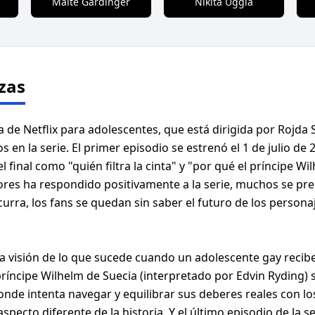
Malte Gårdinger
Nikita Uggla
zas
a de Netflix para adolescentes, que está dirigida por Rojda 
s en la serie. El primer episodio se estrenó el 1 de julio de
 final como "quién filtra la cinta" y "por qué el príncipe W
es ha respondido positivamente a la serie, muchos se pre
rra, los fans se quedan sin saber el futuro de los personaj
 la visión de lo que sucede cuando un adolescente gay recibe
ríncipe Wilhelm de Suecia (interpretado por Edvin Ryding) se
e intenta navegar y equilibrar sus deberes reales con los 
ecto diferente de la historia. Y el último episodio de la ser