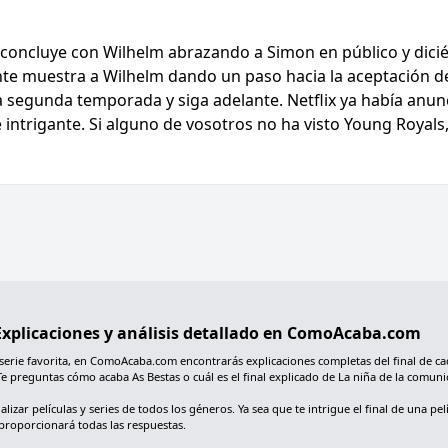
oncluye con Wilhelm abrazando a Simon en público y dicién
nte muestra a Wilhelm dando un paso hacia la aceptación 
 segunda temporada y siga adelante. Netflix ya había anunc
ntrigante. Si alguno de vosotros no ha visto Young Royals,
: Explicaciones y análisis detallado en ComoAcaba.com
 serie favorita, en ComoAcaba.com encontrarás explicaciones completas del final de ca
Te preguntas cómo acaba As Bestas o cuál es el final explicado de La niña de la comu
ar películas y series de todos los géneros. Ya sea que te intrigue el final de una pelí
proporcionará todas las respuestas.