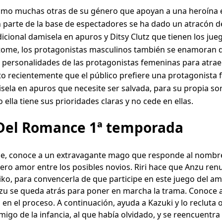
como muchas otras de su género que apoyan a una heroína es
n parte de la base de espectadores se ha dado un atracón de
icional damisela en apuros y Ditsy Clutz que tienen los ju
tome, los protagonistas masculinos también se enamoran de 
s personalidades de las protagonistas femeninas para atrae
 recientemente que el público prefiere una protagonista 
sela en apuros que necesite ser salvada, para su propia so
ella tiene sus prioridades claras y no cede en ellas.
 Del Romance 1ª temporada
erie, conoce a un extravagante mago que responde al nombre 
o amor entre los posibles novios. Riri hace que Anzu renun
iko, para convencerla de que participe en este juego del am
zu se queda atrás para poner en marcha la trama. Conoce a K
en el proceso. A continuación, ayuda a Kazuki y lo recluta 
migo de la infancia, al que había olvidado, y se reencuentra c