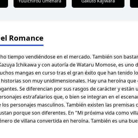
Yuuichirou Umehara
Gakuto Kajiwara
Del Romance
cho tiempo vendiéndose en el mercado. También son basta
or Kazuya Ichikawa y con autoría de Wataru Momose, es uno
chos mangas en curso tras el gran éxito que han tenido l
s historias son muy unidimensionales. Hay una heroína que 
gantes. Se diferencian por sus rasgos de carácter y están u
sonajes estrafalarios que, o bien se integran en el escena
los personajes masculinos. También existen las premisas de
an porque son diferentes. En "Mi próxima vida como villana
género de villana convertida en heroína. También es una bue