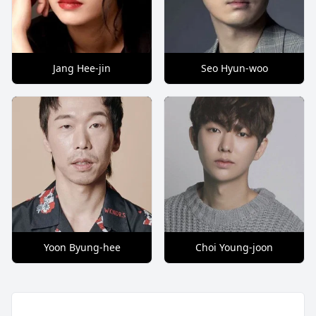
Jang Hee-jin
Seo Hyun-woo
Yoon Byung-hee
Choi Young-joon