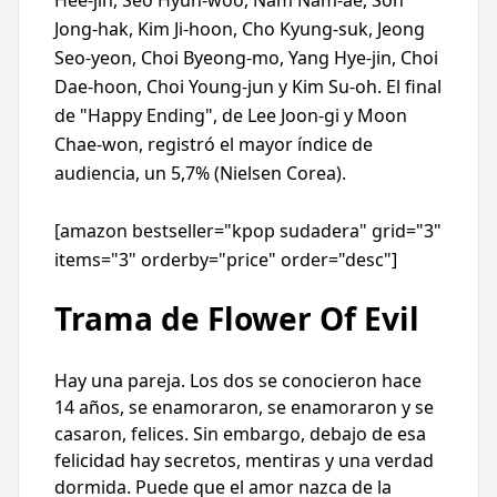
Hee-jin, Seo Hyun-woo, Nam Nam-ae, Son
Jong-hak, Kim Ji-hoon, Cho Kyung-suk, Jeong
Seo-yeon, Choi Byeong-mo, Yang Hye-jin, Choi
Dae-hoon, Choi Young-jun y Kim Su-oh. El final
de "Happy Ending", de Lee Joon-gi y Moon
Chae-won, registró el mayor índice de
audiencia, un 5,7% (Nielsen Corea).
[amazon bestseller="kpop sudadera" grid="3"
items="3" orderby="price" order="desc"]
Trama de Flower Of Evil
Hay una pareja. Los dos se conocieron hace
14 años, se enamoraron, se enamoraron y se
casaron, felices. Sin embargo, debajo de esa
felicidad hay secretos, mentiras y una verdad
dormida. Puede que el amor nazca de la