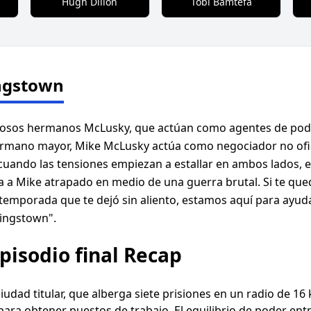
Hugh Dillon
Tobi Bamtefa
ngstown
osos hermanos McLusky, que actúan como agentes de poder e
ermano mayor, Mike McLusky actúa como negociador no ofici
uando las tensiones empiezan a estallar en ambos lados, el
 a Mike atrapado en medio de una guerra brutal. Si te que
 temporada que te dejó sin aliento, estamos aquí para ayuda
Kingstown".
pisodio final Recap
udad titular, que alberga siete prisiones en un radio de 1
 para obtener puestos de trabajo. El equilibrio de poder ent