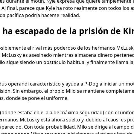
ones durante el motín, Kyle expresa que quiere simplemente 
Al final, parece que Kyle ha roto realmente con todos los as
da pacífica podría hacerse realidad.
 ha escapado de la prisión de K
posiblemente el rival más poderoso de los hermanos McLusk
h McLusky es asesinado mientras almacena dinero pertenec
lo sigue siendo un obstáculo habitual y finalmente llama la
s operandi característico y ayuda a P-Dog a iniciar un motí
prisión. Sin embargo, el propio Milo se mantiene completame
ias, donde se pone el uniforme.
ón (donde estaba en el ala de máxima seguridad) con el unifo
manos McLusky está ahora suelto y, debido al caos, es pr
aparecido. Con toda probabilidad, Milo se dirige al campo 
campo donde Mitch recupera inicialmente el primer lote de