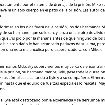
cretamente por el sistema de drenaje de la prisión. Mike se
ve ni un solo cuerpo en el patio de la prisión. Las autori
a.
grimas en los ojos fuera de la prisión, los dos hermanos Mc
 de su hermano, que sollozan, y lanza un suspiro de alivio
que Iris pidió por la mañana antes de que ninguno de los do
 le hicieron daño le han arrancado pedazos de su alma, per
con una nota melancólica pero esperanzadora, con Mike e Ir
os hermanos McLusky supervivientes muy cerca de encontra
e la prisión, su hermano menor, Kyle, pasa toda la duración
y sus cómplices asaltando a Kyle y a su compañero. El he
ión hasta que el equipo de fuerzas especiales lo rescata. M
ano.
e Kyle está destrozado por la experiencia y se derrumba mi