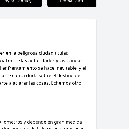
Taylor Handley
Emma Laird
n la peligrosa ciudad titular.
al entre las autoridades y las bandas
 enfrentamiento se hace inevitable, y el
daste con la duda sobre el destino de
rte a aclarar las cosas. Echemos otro
6 kilómetros y depende en gran medida
re los agentes de la ley y las numerosas