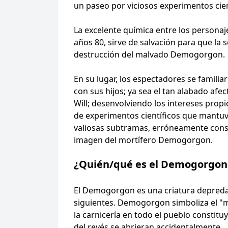
un paseo por viciosos experimentos cien
La excelente química entre los personaj
años 80, sirve de salvación para que la 
destrucción del malvado Demogorgon.
En su lugar, los espectadores se familia
con sus hijos; ya sea el tan alabado af
Will; desenvolviendo los intereses propi
de experimentos científicos que mantuvo
valiosas subtramas, erróneamente consi
imagen del mortífero Demogorgon.
¿Quién/qué es el Demogorgon
El Demogorgon es una criatura depredad
siguientes. Demogorgon simboliza el "mal
la carnicería en todo el pueblo constit
del revés se abrieran accidentalmente.