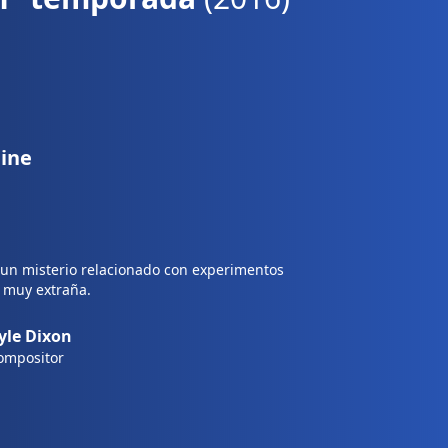
line
a un misterio relacionado con experimentos
a muy extraña.
yle Dixon
ompositor