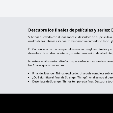
Descubre los finales de películas y series
Si te has quedado con dudas sobre el desenlace de tu película o
oculto de las últimas escenas, te ayudamos a entenderlo todo. ¿
En ComoAcaba.com nos especializamos en desglosar finales y analiz
desenlace de un drama intenso, nuestro contenido detallado te 
Nuestros análisis están diseñados para ofrecer respuestas clara
los finales que otros evitan.
Final de Stranger Things explicado: Una guía completa sobre
¿Qué significa el final de Stranger Things?: Analizamos el dese
Desenlace de Stranger Things temporada final: Descubre todo s