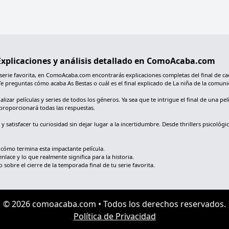
: Explicaciones y análisis detallado en ComoAcaba.com
 serie favorita, en ComoAcaba.com encontrarás explicaciones completas del final de ca
Te preguntas cómo acaba As Bestas o cuál es el final explicado de La niña de la comu
ar películas y series de todos los géneros. Ya sea que te intrigue el final de una pelí
proporcionará todas las respuestas.
s y satisfacer tu curiosidad sin dejar lugar a la incertidumbre. Desde thrillers psic
 cómo termina esta impactante película.
nlace y lo que realmente significa para la historia.
obre el cierre de la temporada final de tu serie favorita.
© 2026 comoacaba.com • Todos los derechos reservados.
Política de Privacidad