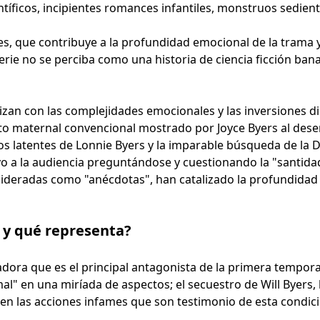
tíficos, incipientes romances infantiles, monstruos sedient
es, que contribuye a la profundidad emocional de la trama y
serie no se perciba como una historia de ciencia ficción bana
rizan con las complejidades emocionales y las inversiones di
ecto maternal convencional mostrado por Joyce Byers al dese
os latentes de Lonnie Byers y la imparable búsqueda de la D
 a la audiencia preguntándose y cuestionando la "santidad
deradas como "anécdotas", han catalizado la profundidad d
 y qué representa?
ora que es el principal antagonista de la primera tempora
" en una miríada de aspectos; el secuestro de Will Byers, l
uyen las acciones infames que son testimonio de esta condi