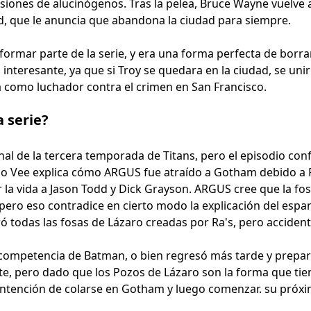
siones de alucinógenos. Tras la pelea, Bruce Wayne vuelve
d, que le anuncia que abandona la ciudad para siempre.
rmar parte de la serie, y era una forma perfecta de borrar
teresante, ya que si Troy se quedara en la ciudad, se unirí
a como luchador contra el crimen en San Francisco.
a serie?
inal de la tercera temporada de Titans, pero el episodio con
do Vee explica cómo ARGUS fue atraído a Gotham debido a R
er la vida a Jason Todd y Dick Grayson. ARGUS cree que la 
 pero eso contradice en cierto modo la explicación del espa
 todas las fosas de Lázaro creadas por Ra's, pero acciden
incompetencia de Batman, o bien regresó más tarde y prepar
e, pero dado que los Pozos de Lázaro son la forma que tiene
 intención de colarse en Gotham y luego comenzar. su próxim