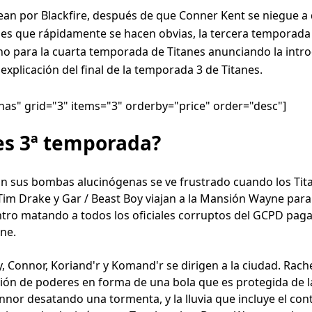
elean por Blackfire, después de que Conner Kent se niegue 
nes que rápidamente se hacen obvias, la tercera temporada 
rreno para la cuarta temporada de Titanes anunciando la int
 explicación del final de la temporada 3 de Titanes.
as" grid="3" items="3" orderby="price" order="desc"]
es 3ª temporada?
con sus bombas alucinógenas se ve frustrado cuando los T
Tim Drake y Gar / Beast Boy viajan a la Mansión Wayne para
ntro matando a todos los oficiales corruptos del GCPD pa
ane.
, Connor, Koriand'r y Komand'r se dirigen a la ciudad. Rach
sión de poderes en forma de una bola que es protegida de l
nnor desatando una tormenta, y la lluvia que incluye el con